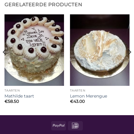
GERELATEERDE PRODUCTEN
TAARTEN
TAARTEN
Mathilde taart
Lemon Merengue
€
58.50
€
43.00
PayPal
IDeal