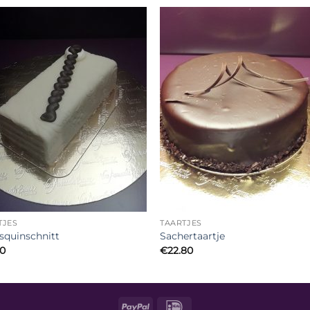
TJES
TAARTJES
squinschnitt
Sachertaartje
50
€
22.80
PayPal
IDeal