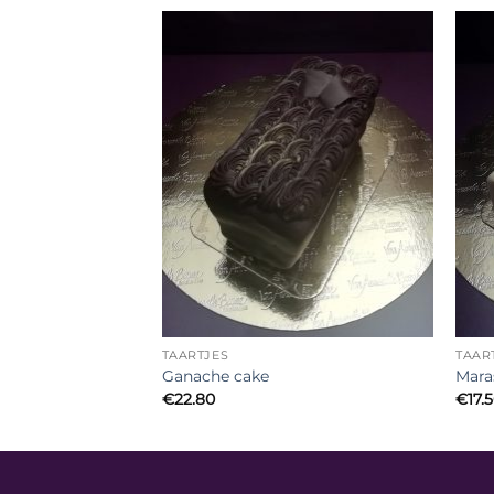
TAARTJES
TAAR
Ganache cake
Mara
€
22.80
€
17.